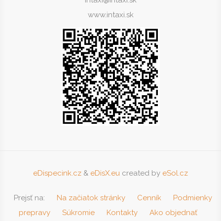
intaxi@intaxi.sk
www.intaxi.sk
eDispecink.cz
&
eDisX.eu
created by
eSol.cz
Prejsť na:
Na začiatok stránky
Cenník
Podmienky