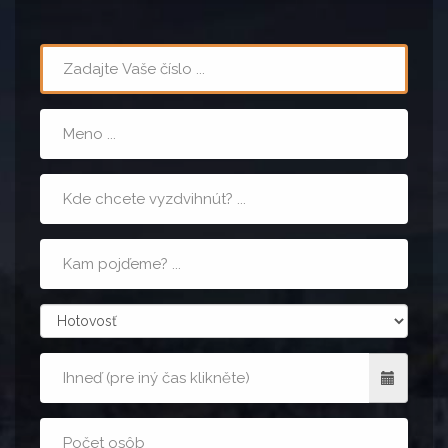
Teléfón
Meno
Miesto
nástupu
Cieľová
adresa
zpusobPlatby
Kedy
Počet