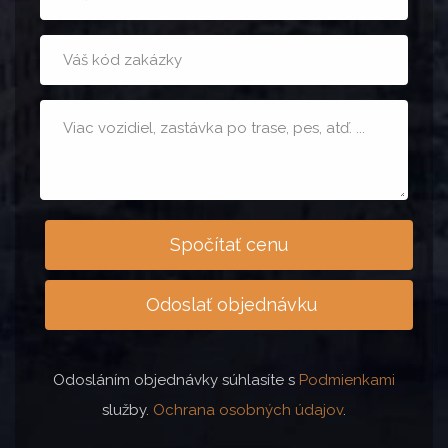
osôb
t08
Poznámka
Spočítať cenu
Odoslať objednávku
Odosláním objednávky súhlasíte s
Podmienkami
služby.
Ochrana osobných údajov
.